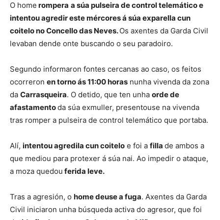
O home
rompera
a súa pulseira de control telemático e
intentou agredir este mércores á súa exparella cun
coitelo no Concello das Neves.
Os axentes da Garda Civil
levaban dende onte buscando o seu paradoiro.
Segundo informaron fontes cercanas ao caso, os feitos
ocorreron
en torno ás 11:00 horas
nunha vivenda da zona
da
Carrasqueira
. O detido, que ten unha
orde de
afastamento
da súa exmuller, presentouse na vivenda
tras romper a pulseira de control telemático que portaba.
Alí,
intentou agredila cun coitelo
e foi a
filla
de ambos a
que mediou para protexer á súa nai. Ao impedir o ataque,
a moza quedou
ferida leve.
Tras a agresión, o
home deuse a fuga
. Axentes da Garda
Civil iniciaron unha búsqueda activa do agresor, que foi