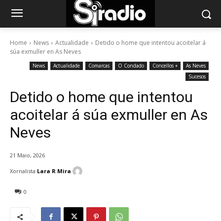
Home
News
Actualidade
Detido o home que intentou acoitelar á
súa exmuller en As Neves
News
Actualidade
Comarcas
O Condado
Concellos +
As Neves
Sucesos
Detido o home que intentou
acoitelar á súa exmuller en As
Neves
21 Maio, 2026
Xornalista
Lara R Mira
0