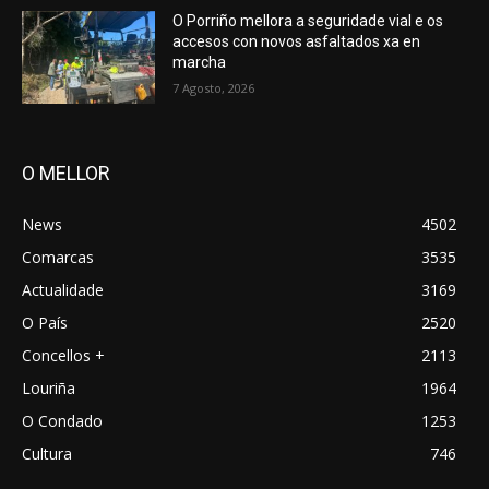
O Porriño mellora a seguridade vial e os
accesos con novos asfaltados xa en
marcha
7 Agosto, 2026
O MELLOR
News
4502
Comarcas
3535
Actualidade
3169
O País
2520
Concellos +
2113
Louriña
1964
O Condado
1253
Cultura
746