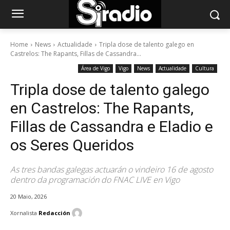
Home
News
Actualidade
Tripla dose de talento galego en
Castrelos: The Rapants, Fillas de Cassandra...
Área de Vigo
Vigo
News
Actualidade
Cultura
Tripla dose de talento galego
en Castrelos: The Rapants,
Fillas de Cassandra e Eladio e
os Seres Queridos
As tres bandas galegas actuarán o vindeiro 16 de agosto
dentro da programación do FNAC LIVE en Vigo
20 Maio, 2026
Xornalista
Redacción