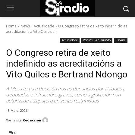
Home
News
Actualidade
O Congreso retira de xeito indefinido as
acreditacións a Vito Quiles e...
Actualidade
Península e mundo
España
O Congreso retira de xeito
indefinido as acreditacións a
Vito Quiles e Bertrand Ndongo
A Mesa toma a decisión tras as denuncias por ataques a
deputadas e infraccións graves, como a gravación non
autorizada a Zapatero en zonas restrinxidas
13 Maio, 2026
Xornalista
Redacción
0