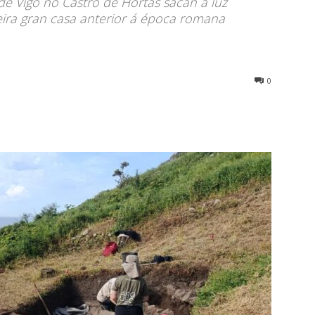
de Vigo no Castro de Hortas sacan á luz
meira gran casa anterior á época romana
0