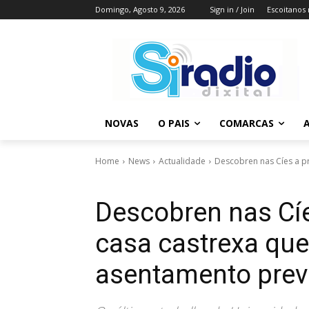
Domingo, Agosto 9, 2026
Sign in / Join
Escoitanos
NOVAS
O PAIS
COMARCAS
A
Home
News
Actualidade
Descobren nas Cíes a pr
Descobren nas Cíe
casa castrexa que
asentamento prev