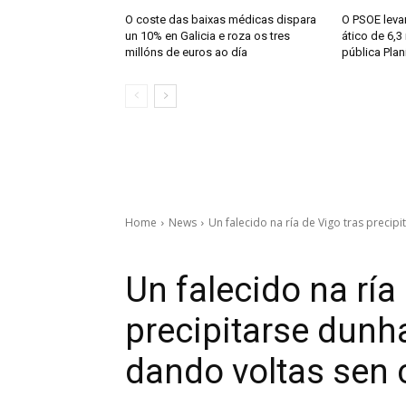
O coste das baixas médicas dispara
O PSOE levar
un 10% en Galicia e roza os tres
ático de 6,3
millóns de euros ao día
pública Plan