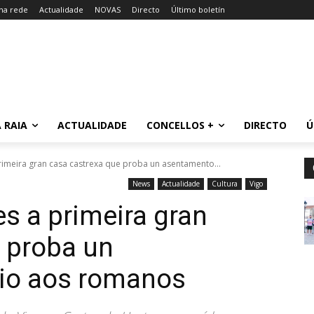
 na rede
Actualidade
NOVAS
Directo
Último boletín
 RAIA
ACTUALIDADE
CONCELLOS +
DIRECTO
Ú
imeira gran casa castrexa que proba un asentamento...
News
Actualidade
Cultura
Vigo
s a primeira gran
 proba un
io aos romanos