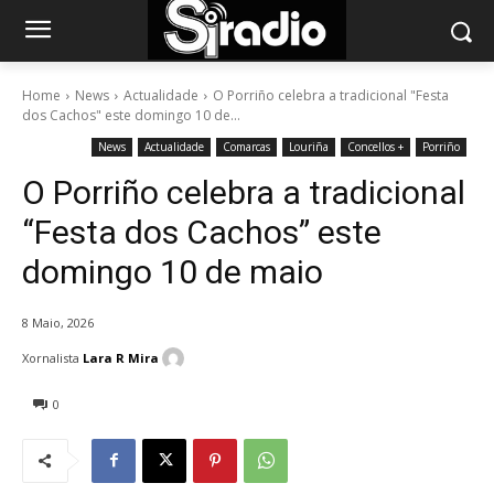
Home
News
Actualidade
O Porriño celebra a tradicional "Festa
dos Cachos" este domingo 10 de...
News
Actualidade
Comarcas
Louriña
Concellos +
Porriño
O Porriño celebra a tradicional
“Festa dos Cachos” este
domingo 10 de maio
8 Maio, 2026
Xornalista
Lara R Mira
0