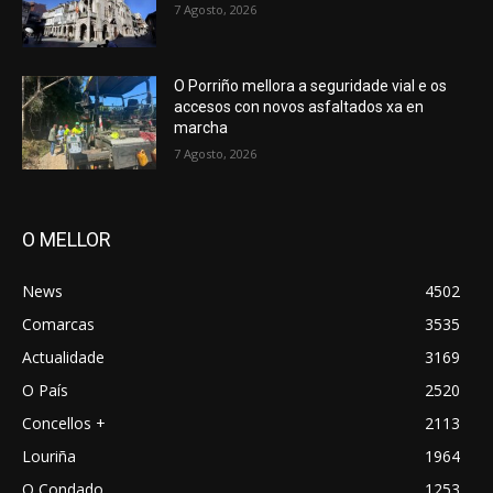
7 Agosto, 2026
O Porriño mellora a seguridade vial e os
accesos con novos asfaltados xa en
marcha
7 Agosto, 2026
O MELLOR
News
4502
Comarcas
3535
Actualidade
3169
O País
2520
Concellos +
2113
Louriña
1964
O Condado
1253