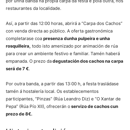
por unha banda na propia carpa da festa e pola outra, nos
restaurantes da localidade.
Así, a partir das 12:00 horas, abrirá a “Carpa dos Cachos”
con venda directa ao público. A oferta gastronómica
completarase coa
presenza dunha pulpeira e unha
rosquilleira,
todo isto amenizado por animación de rúa
para crear un ambiente festivo e familiar. Tamén haberá
empanada. O prezo da
degustación dos cachos na carpa
será de 7 €
.
Por outra banda, a partir das 13:00 h, a festa trasládase
tamén á hostalería local. Os establecementos
participantes, “Pinzas” (Rúa Leandro Diz) e “O Xantar de
Pepa” (Rúa Pío XII), ofrecerán o
servizo de cachos cun
prezo de 8€.