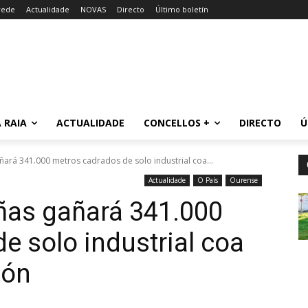
rede
Actualidade
NOVAS
Directo
Último boletín
 RAIA
ACTUALIDADE
CONCELLOS +
DIRECTO
Ú
ñará 341.000 metros cadrados de solo industrial coa...
Actualidade
O País
Ourense
ñas gañará 341.000
e solo industrial coa
ión