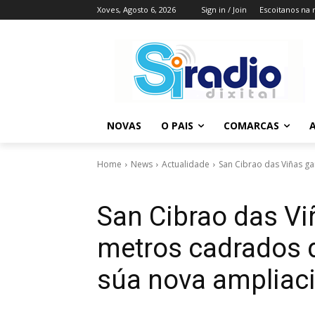
Xoves, Agosto 6, 2026
Sign in / Join
Escoitanos na 
NOVAS
O PAIS
COMARCAS
A
Home
News
Actualidade
San Cibrao das Viñas ga
San Cibrao das Vi
metros cadrados d
súa nova ampliac