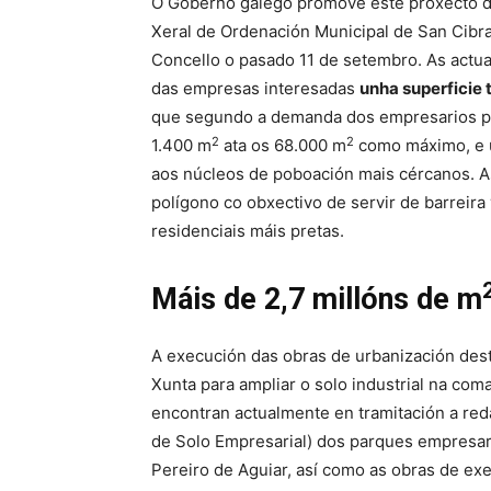
O Goberno galego promove este proxecto de 
Xeral de Ordenación Municipal de San Cibrao
Concello o pasado 11 de setembro. As actuac
das empresas interesadas
unha superficie 
que segundo a demanda dos empresarios pod
2
2
1.400 m
ata os 68.000 m
como máximo, e u
aos núcleos de poboación mais cércanos. 
polígono co obxectivo de servir de barreira 
residenciais máis pretas.
Máis de 2,7 millóns de m
A execución das obras de urbanización des
Xunta para ampliar o solo industrial na co
encontran actualmente en tramitación a re
de Solo Empresarial) dos parques empresari
Pereiro de Aguiar, así como as obras de ex