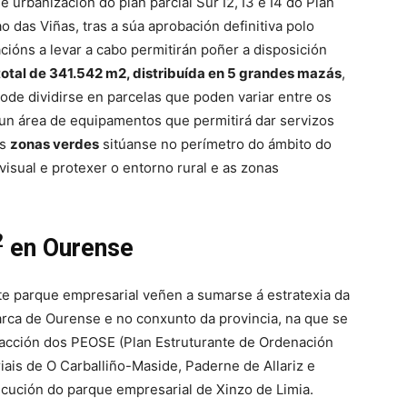
urbanización do plan parcial Sur I2, I3 e I4 do Plan
 das Viñas, tras a súa aprobación definitiva polo
ións a levar a cabo permitirán poñer a disposición
total de 341.542 m2, distribuída en 5 grandes mazás
,
e dividirse en parcelas que poden variar entre os
n área de equipamentos que permitirá dar servizos
As
zonas verdes
sitúanse no perímetro do ámbito do
visual e protexer o entorno rural e as zonas
2
en Ourense
te parque empresarial veñen a sumarse á estratexia da
marca de Ourense e no conxunto da provincia, na que se
dacción dos PEOSE (Plan Estruturante de Ordenación
ais de O Carballiño-Maside, Paderne de Allariz e
ecución do parque empresarial de Xinzo de Limia.