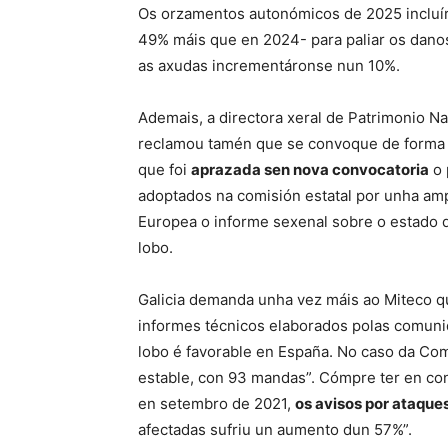
Os orzamentos autonómicos de 2025 inclu
49% máis que en 2024- para paliar os dano
as axudas incrementáronse nun 10%.
Ademais, a directora xeral de Patrimonio Na
reclamou tamén que se convoque de forma u
que foi
aprazada sen nova convocatoria
o 
adoptados na comisión estatal por unha amp
Europea o informe sexenal sobre o estado d
lobo.
Galicia demanda unha vez máis ao Miteco que
informes técnicos elaborados polas comun
lobo é favorable en España. No caso da Co
estable, con 93 mandas”. Cómpre ter en con
en setembro de 2021,
os avisos por ataqu
afectadas sufriu un aumento dun 57%”.