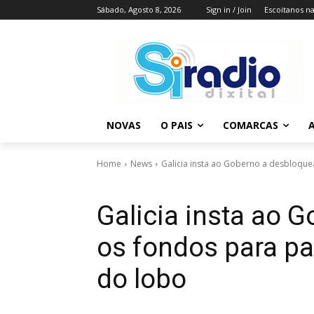
Sábado, Agosto 8, 2026
Sign in / Join
Escoitanos n
NOVAS
O PAIS
COMARCAS
A
Home
News
Galicia insta ao Goberno a desbloquear
Galicia insta ao 
os fondos para pal
do lobo