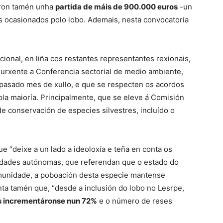
íron tamén unha
partida de máis de 900.000 euros
-un
s ocasionados polo lobo. Ademais, nesta convocatoria
cional, en liña cos restantes representantes rexionais,
rxente a Conferencia sectorial de medio ambiente,
pasado mes de xullo, e que se respecten os acordos
la maioría. Principalmente, que se eleve á Comisión
e conservación de especies silvestres, incluído o
 “deixe a un lado a ideoloxía e teña en conta os
idades autónomas, que referendan que o estado do
munidade, a poboación desta especie mantense
ta tamén que, “desde a inclusión do lobo no Lesrpe,
es incrementáronse nun 72%
e o número de reses