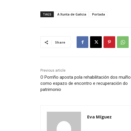
TAGS
A Xunta de Galicia
Portada
Share
Previous article
O Porriño aposta pola rehabilitación dos muíñ
como espazo de encontro e recuperación do
patrimonio
Eva Míguez