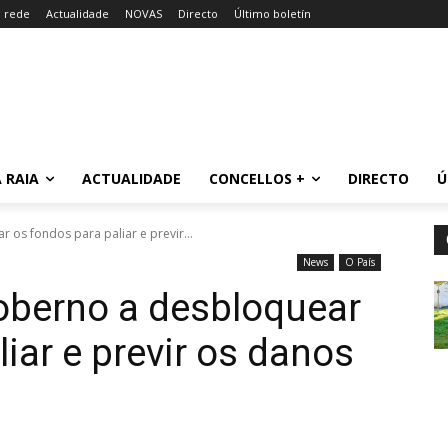
a rede
Actualidade
NOVAS
Directo
Último boletín
 RAIA
ACTUALIDADE
CONCELLOS +
DIRECTO
Ú
 os fondos para paliar e previr...
News
O País
Goberno a desbloquear
iar e previr os danos