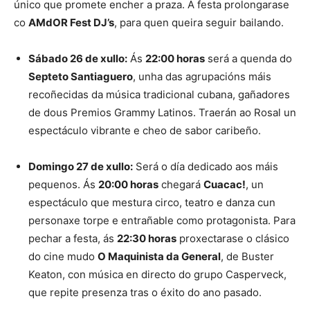
único que promete encher a praza. A festa prolongarase
co
AMdOR Fest DJ’s
, para quen queira seguir bailando.
Sábado 26 de xullo:
Ás
22:00 horas
será a quenda do
Septeto Santiaguero
, unha das agrupacións máis
recoñecidas da música tradicional cubana, gañadores
de dous Premios Grammy Latinos. Traerán ao Rosal un
espectáculo vibrante e cheo de sabor caribeño.
Domingo 27 de xullo:
Será o día dedicado aos máis
pequenos. Ás
20:00 horas
chegará
Cuacac!
, un
espectáculo que mestura circo, teatro e danza cun
personaxe torpe e entrañable como protagonista. Para
pechar a festa, ás
22:30 horas
proxectarase o clásico
do cine mudo
O Maquinista da General
, de Buster
Keaton, con música en directo do grupo Casperveck,
que repite presenza tras o éxito do ano pasado.