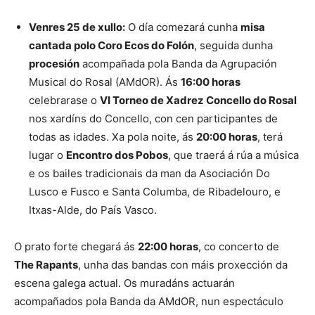
Venres 25 de xullo:
O día comezará cunha
misa
cantada polo Coro Ecos do Folón
, seguida dunha
procesión
acompañada pola Banda da Agrupación
Musical do Rosal (AMdOR). Ás
16:00 horas
celebrarase o
VI Torneo de Xadrez Concello do Rosal
nos xardíns do Concello, con cen participantes de
todas as idades. Xa pola noite, ás
20:00 horas
, terá
lugar o
Encontro dos Pobos
, que traerá á rúa a música
e os bailes tradicionais da man da Asociación Do
Lusco e Fusco e Santa Columba, de Ribadelouro, e
Itxas-Alde, do País Vasco.
O prato forte chegará ás
22:00 horas
, co concerto de
The Rapants
, unha das bandas con máis proxección da
escena galega actual. Os muradáns actuarán
acompañados pola Banda da AMdOR, nun espectáculo