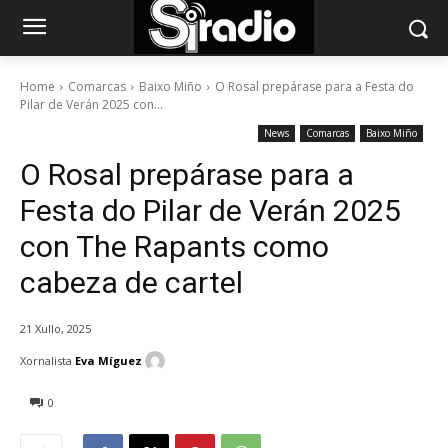
Home
Comarcas
Baixo Miño
O Rosal prepárase para a Festa do
Pilar de Verán 2025 con...
News
Comarcas
Baixo Miño
O Rosal prepárase para a
Festa do Pilar de Verán 2025
con The Rapants como
cabeza de cartel
21 Xullo, 2025
Xornalista
Eva Míguez
0