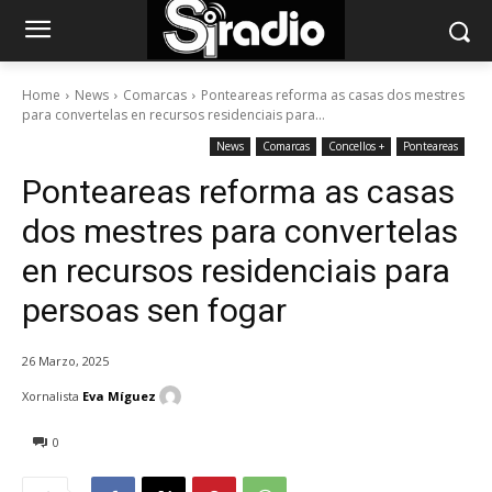
Home
News
Comarcas
Ponteareas reforma as casas dos mestres
para convertelas en recursos residenciais para...
News
Comarcas
Concellos +
Ponteareas
Ponteareas reforma as casas
dos mestres para convertelas
en recursos residenciais para
persoas sen fogar
26 Marzo, 2025
Xornalista
Eva Míguez
0