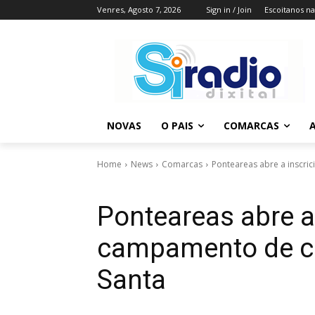
Venres, Agosto 7, 2026
Sign in / Join
Escoitanos n
NOVAS
O PAIS
COMARCAS
A
Home
News
Comarcas
Ponteareas abre a inscri
Ponteareas abre a
campamento de co
Santa