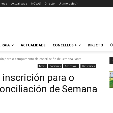
a rede
Actualidade
NOVAS
Directo
Último boletín
 RAIA
ACTUALIDADE
CONCELLOS +
DIRECTO
Ú
ción para o campamento de conciliación de Semana Santa
News
Comarcas
Concellos +
Ponteareas
 inscrición para o
nciliación de Semana