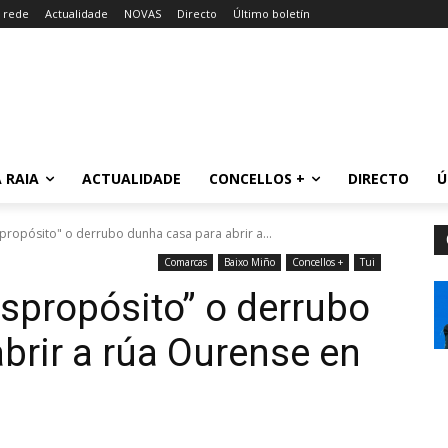
a rede
Actualidade
NOVAS
Directo
Último boletín
 RAIA
ACTUALIDADE
CONCELLOS +
DIRECTO
Ú
propósito" o derrubo dunha casa para abrir a...
Comarcas
Baixo Miño
Concellos +
Tui
espropósito” o derrubo
brir a rúa Ourense en