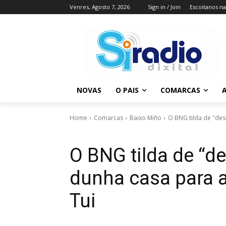
Venres, Agosto 7, 2026
Sign in / Join
Escoitanos n
NOVAS
O PAIS
COMARCAS
A
Home
Comarcas
Baixo Miño
O BNG tilda de "des
O BNG tilda de “d
dunha casa para a
Tui