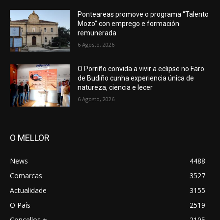
Ponteareas promove o programa “Talento
Mozo” con emprego e formación
remunerada
6 Agosto, 2026
O Porriño convida a vivir a eclipse no Faro
de Budiño cunha experiencia única de
natureza, ciencia e lecer
6 Agosto, 2026
O MELLOR
News
4488
Comarcas
3527
Actualidade
3155
O País
2519
Concellos +
2105