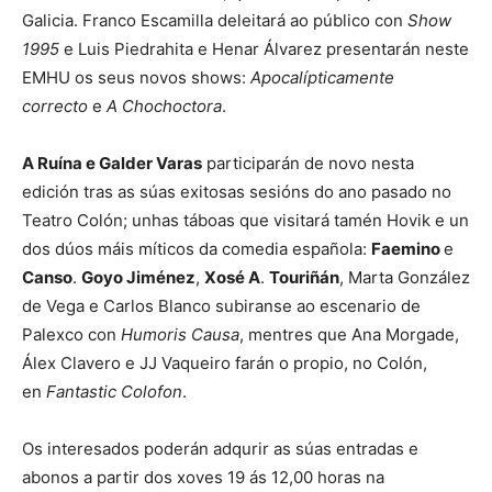
Galicia. Franco Escamilla deleitará ao público con
Show
1995
e Luis Piedrahita e Henar Álvarez presentarán neste
EMHU os seus novos shows:
Apocalípticamente
correcto
e
A Chochoctora
.
A Ruína e Galder Varas
participarán de novo nesta
edición tras as súas exitosas sesións do ano pasado no
Teatro Colón; unhas táboas que visitará tamén Hovik e un
dos dúos máis míticos da comedia española:
Faemino
e
Canso
.
Goyo Jiménez
,
Xosé A
.
Touriñán
, Marta González
de Vega e Carlos Blanco subiranse ao escenario de
Palexco con
Humoris Causa
, mentres que Ana Morgade,
Álex Clavero e JJ Vaqueiro farán o propio, no Colón,
en
Fantastic Colofon
.
Os interesados poderán adqurir as súas entradas e
abonos a partir dos xoves 19 ás 12,00 horas na