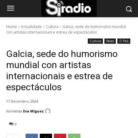
Home
Actualidade
Cultura
Galcia, sede do humorismo mundial
con artistas internacionais e estrea de espectáculos
Cultura
News
O País
Galcia, sede do humorismo
mundial con artistas
internacionais e estrea de
espectáculos
17 Decembro, 2024
Xornalista
Eva Míguez
0