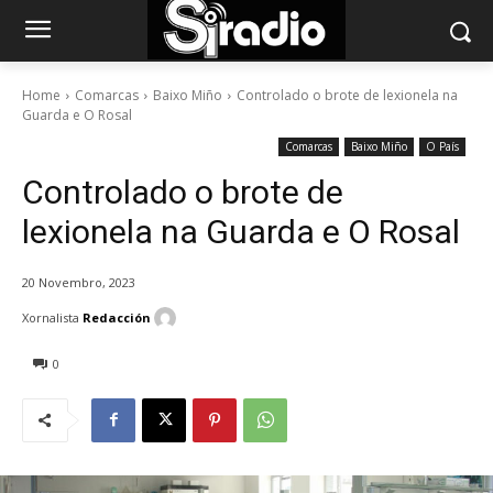
Home
Comarcas
Baixo Miño
Controlado o brote de lexionela na
Guarda e O Rosal
Comarcas
Baixo Miño
O País
Controlado o brote de
lexionela na Guarda e O Rosal
20 Novembro, 2023
Xornalista
Redacción
0