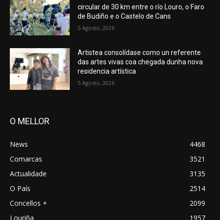
circular de 30 km entre o río Louro, o Faro
de Budiño e o Castelo de Cans
5 Agosto, 2026
Artistea consolídase como un referente
das artes vivas coa chegada dunha nova
residencia artística
5 Agosto, 2026
O MELLOR
News
4468
Comarcas
3521
Actualidade
3135
O País
2514
Concellos +
2099
Louriña
1957