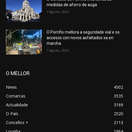
medidas de aforro de auga
7 Agosto, 2026
O Porriño mellora a seguridade vial e os
accesos con novos asfaltados xa en
marcha
7 Agosto, 2026
O MELLOR
News
4502
Comarcas
3535
Actualidade
3169
O País
2520
Concellos +
2113
Louriña
1964