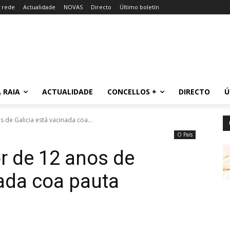
a rede
Actualidade
NOVAS
Directo
Último boletín
 RAIA
ACTUALIDADE
CONCELLOS +
DIRECTO
Ú
de Galicia está vacinada coa...
O País
r de 12 anos de
nada coa pauta