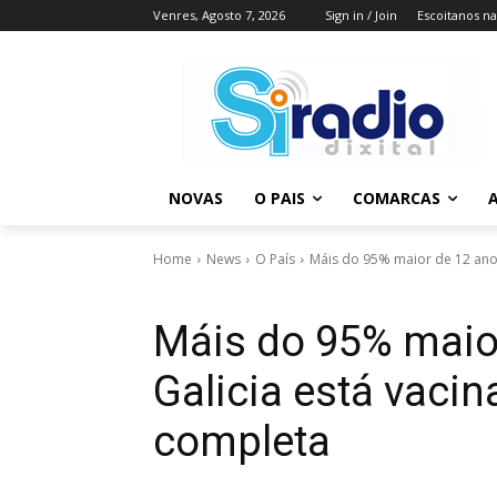
Venres, Agosto 7, 2026
Sign in / Join
Escoitanos n
NOVAS
O PAIS
COMARCAS
A
Home
News
O País
Máis do 95% maior de 12 anos 
Máis do 95% maio
Galicia está vaci
completa