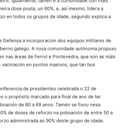
 95%. Igualmente, tamén é a comunidade con máis
eira dose posta, un 60%, e, así mesmo, lidera a
zo en todos os grupos de idade, segundo explica a
de Defensa a incorporacion dos equipos militares de
Goberno galego. A nosa comunidade autónoma propuxo
sen nas áreas de Ferrol e Pontevedra, que son as máis
vacinación en puntos masivos, que tan bos
onferencia de presidentes celebrada o 22 de
s o propósito marcado para final de ano de ter
oboación de 60 a 69 anos. Tamén se fixou nesa
80% de doses de reforzo na poboación de entre 50 e
forzo administrada ao 90% deste grupo de idade.