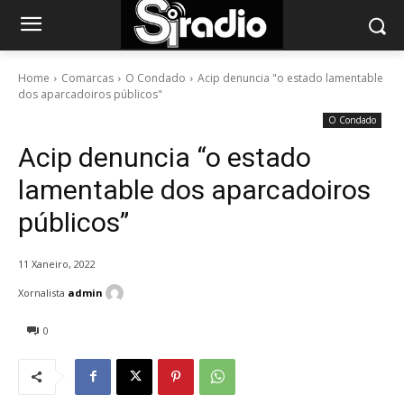
Home
Comarcas
O Condado
Acip denuncia "o estado lamentable
dos aparcadoiros públicos"
O Condado
Acip denuncia “o estado
lamentable dos aparcadoiros
públicos”
11 Xaneiro, 2022
Xornalista
admin
0