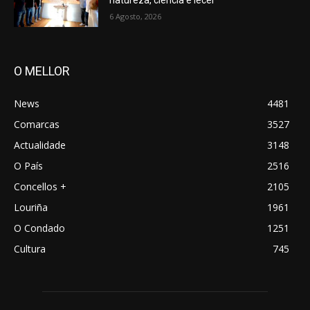
natureza, ciencia e lecer
6 Agosto, 2026
O MELLOR
News
4481
Comarcas
3527
Actualidade
3148
O País
2516
Concellos +
2105
Louriña
1961
O Condado
1251
Cultura
745