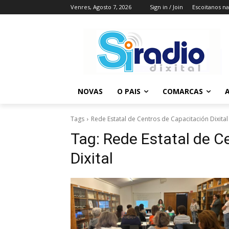
Venres, Agosto 7, 2026
Sign in / Join
Escoitanos n
NOVAS
O PAIS
COMARCAS
A
Tags
Rede Estatal de Centros de Capacitación Dixital
Tag:
Rede Estatal de C
Dixital