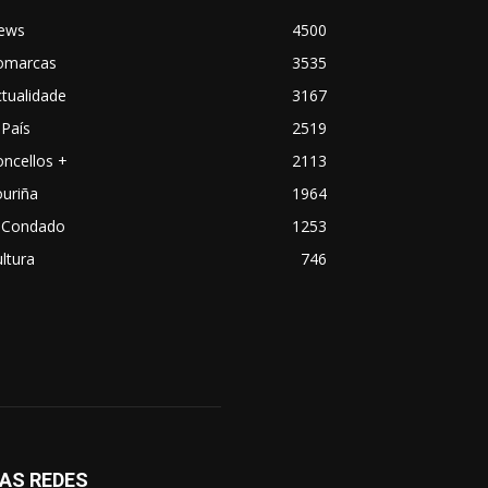
ews
4500
omarcas
3535
tualidade
3167
País
2519
ncellos +
2113
uriña
1964
 Condado
1253
ltura
746
AS REDES