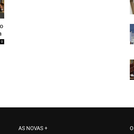
so
a
0
AS NOVAS +
O