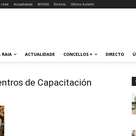
a rede
Actualidade
NOVAS
Directo
Último boletín
 RAIA
ACTUALIDADE
CONCELLOS +
DIRECTO
Ú
entros de Capacitación