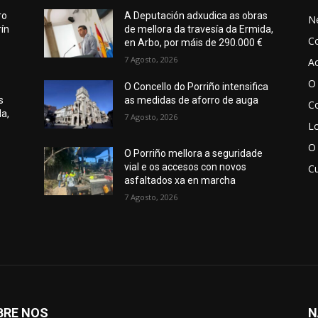
ro
A Deputación adxudica as obras
N
ín
de mellora da travesía da Ermida,
C
en Arbo, por máis de 290.000 €
7 Agosto, 2026
Ac
O 
O Concello do Porriño intensifica
s
as medidas de aforro de auga
Co
da,
7 Agosto, 2026
Lo
O
O Porriño mellora a seguridade
vial e os accesos con novos
Cu
asfaltados xa en marcha
7 Agosto, 2026
BRE NOS
N