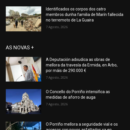
Identificados os corpos dos catro
membros dunha familia de Marín fallecida
no terremoto de La Guaira
7 Agosto, 2026
AS NOVAS +
A Deputación adxudica as obras de
mellora da travesía da Ermida, en Arbo,
por máis de 290.000 €
7 Agosto, 2026
O Concello do Porriño intensifica as
medidas de aforro de auga
7 Agosto, 2026
O Porriño mellora a seguridade vial e os
accesos con novos asfaltados xa en