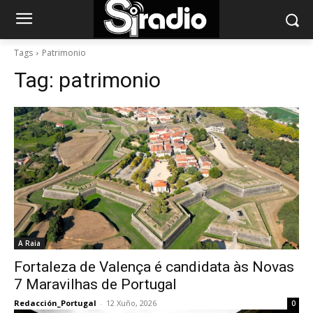
Tags
Patrimonio
Tag:
patrimonio
A Raia
Fortaleza de Valença é candidata às Novas
7 Maravilhas de Portugal
Redacción_Portugal
-
12 Xuño, 2026
0