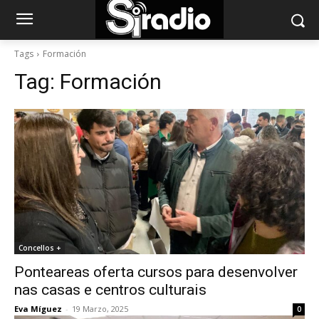
Tags
Formación
Tag:
Formación
Concellos +
Ponteareas oferta cursos para desenvolver
nas casas e centros culturais
Eva Míguez
-
19 Marzo, 2025
0