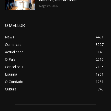
natureza, ciencia e lecer
6 Agosto, 2026
O MELLOR
News
4481
Comarcas
3527
Actualidade
3148
O País
2516
Concellos +
2105
Louriña
1961
O Condado
1251
Cultura
745