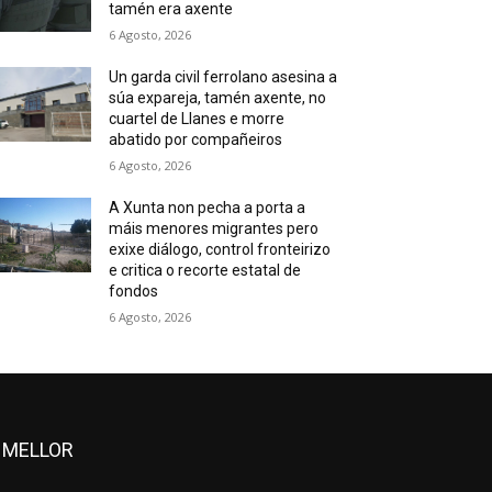
tamén era axente
6 Agosto, 2026
Un garda civil ferrolano asesina a
súa expareja, tamén axente, no
cuartel de Llanes e morre
abatido por compañeiros
6 Agosto, 2026
A Xunta non pecha a porta a
máis menores migrantes pero
exixe diálogo, control fronteirizo
e critica o recorte estatal de
fondos
6 Agosto, 2026
 MELLOR