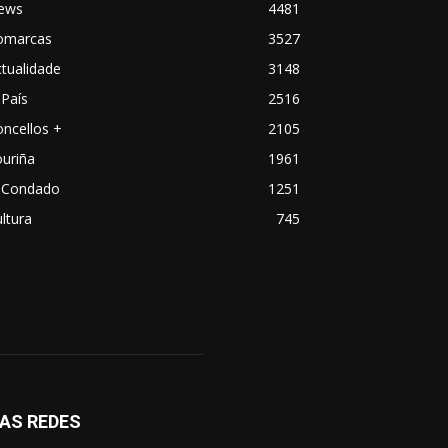
ews
4481
omarcas
3527
tualidade
3148
País
2516
ncellos +
2105
uriña
1961
 Condado
1251
ltura
745
AS REDES