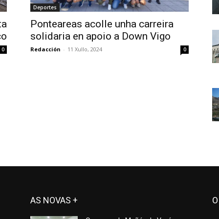
Deportes
ta
Ponteareas acolle unha carreira
co
solidaria en apoio a Down Vigo
Redacción
-
11 Xullo, 2024
0
0
AS NOVAS +
O