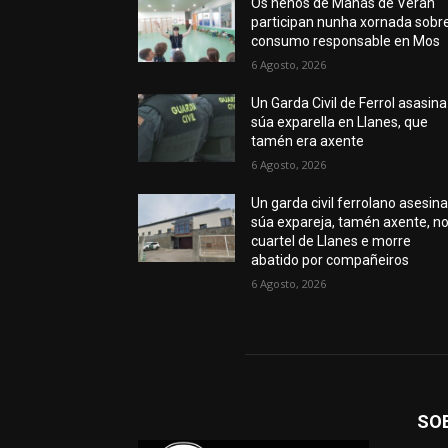
Os nenos de Mañás de Verán
participan nunha xornada sobr
consumo responsable en Mos
6 Agosto, 2026
Un Garda Civil de Ferrol asasina
súa exparella en Llanes, que
tamén era axente
6 Agosto, 2026
Un garda civil ferrolano asesina
súa expareja, tamén axente, n
cuartel de Llanes e morre
abatido por compañeiros
6 Agosto, 2026
SO