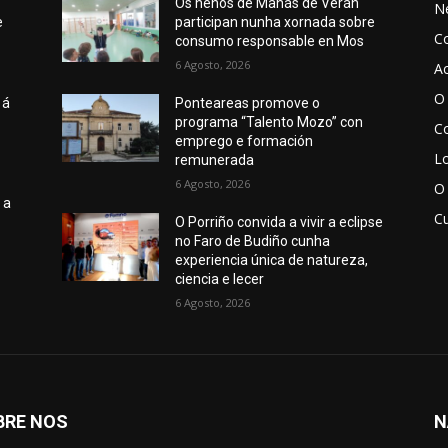
Os nenos de Mañás de Verán
N
e
participan nunha xornada sobre
C
consumo responsable en Mos
6 Agosto, 2026
Ac
O 
 á
Ponteareas promove o
programa “Talento Mozo” con
Co
emprego e formación
Lo
remunerada
6 Agosto, 2026
O
 a
Cu
o
O Porriño convida a vivir a eclipse
no Faro de Budiño cunha
experiencia única de natureza,
ciencia e lecer
6 Agosto, 2026
BRE NOS
N