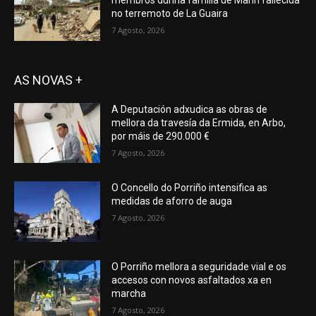
membros dunha familia de Marín fallecida
no terremoto de La Guaira
7 Agosto, 2026
AS NOVAS +
A Deputación adxudica as obras de
mellora da travesía da Ermida, en Arbo,
por máis de 290.000 €
7 Agosto, 2026
O Concello do Porriño intensifica as
medidas de aforro de auga
7 Agosto, 2026
O Porriño mellora a seguridade vial e os
accesos con novos asfaltados xa en
marcha
7 Agosto, 2026