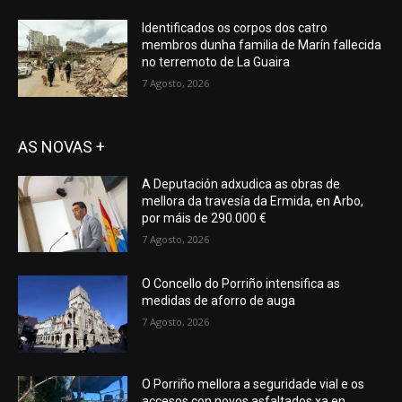
Identificados os corpos dos catro
membros dunha familia de Marín fallecida
no terremoto de La Guaira
7 Agosto, 2026
AS NOVAS +
A Deputación adxudica as obras de
mellora da travesía da Ermida, en Arbo,
por máis de 290.000 €
7 Agosto, 2026
O Concello do Porriño intensifica as
medidas de aforro de auga
7 Agosto, 2026
O Porriño mellora a seguridade vial e os
accesos con novos asfaltados xa en