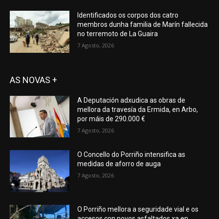
Identificados os corpos dos catro
membros dunha familia de Marín fallecida
no terremoto de La Guaira
7 Agosto, 2026
AS NOVAS +
A Deputación adxudica as obras de
mellora da travesía da Ermida, en Arbo,
por máis de 290.000 €
7 Agosto, 2026
O Concello do Porriño intensifica as
medidas de aforro de auga
7 Agosto, 2026
O Porriño mellora a seguridade vial e os
accesos con novos asfaltados xa en