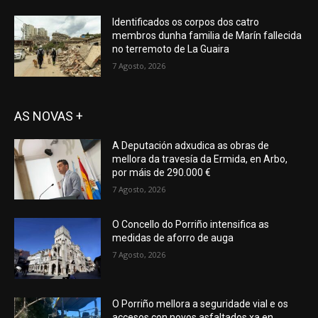
Identificados os corpos dos catro
membros dunha familia de Marín fallecida
no terremoto de La Guaira
7 Agosto, 2026
AS NOVAS +
A Deputación adxudica as obras de
mellora da travesía da Ermida, en Arbo,
por máis de 290.000 €
7 Agosto, 2026
O Concello do Porriño intensifica as
medidas de aforro de auga
7 Agosto, 2026
O Porriño mellora a seguridade vial e os
accesos con novos asfaltados xa en