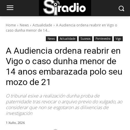
Home
News
Actualidade
A Audiencia ordena reabrir en Vigo o
caso dunha menor de 14...
News
Actualidade
Sucesos
Pontevedra
Vigo
A Audiencia ordena reabrir en
Vigo o caso dunha menor de
14 anos embarazada polo seu
mozo de 21
O tribunal esixe a realización dunha proba de
paternidade tras revocar o arquivo previo do xulgado, ao
considerar que non se esgotaron as dilixencias de
investigación
1 Xullo, 2026