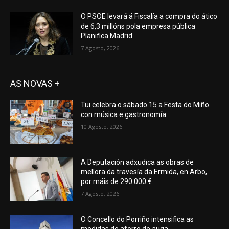
O PSOE levará á Fiscalía a compra do ático
de 6,3 millóns pola empresa pública
Planifica Madrid
7 Agosto, 2026
AS NOVAS +
Tui celebra o sábado 15 a Festa do Miño
con música e gastronomía
10 Agosto, 2026
A Deputación adxudica as obras de
mellora da travesía da Ermida, en Arbo,
por máis de 290.000 €
7 Agosto, 2026
O Concello do Porriño intensifica as
medidas de aforro de auga