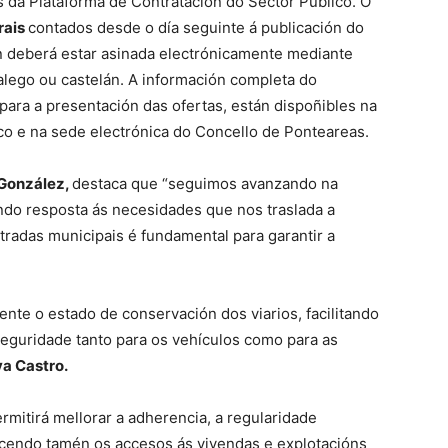
s da Plataforma de Contratación do Sector Público. O
rais
contados desde o día seguinte á publicación do
n deberá estar asinada electrónicamente mediante
galego ou castelán. A información completa do
ara a presentación das ofertas, están dispoñibles na
co e na sede electrónica do Concello de Ponteareas.
 González,
destaca que “seguimos avanzando na
ando resposta ás necesidades que nos traslada a
radas municipais é fundamental para garantir a
ente o estado de conservación dos viarios, facilitando
eguridade tanto para os vehículos como para as
a Castro.
rmitirá mellorar a adherencia, a regularidade
recendo tamén os accesos ás vivendas e explotacións