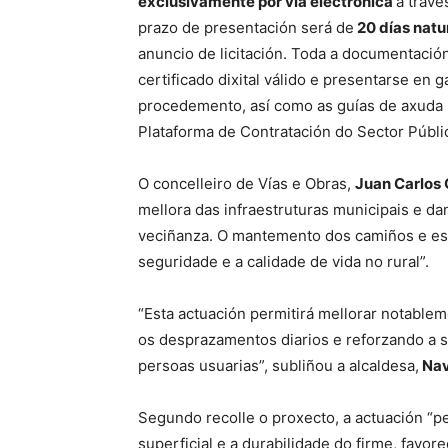
exclusivamente por vía electrónica
a travé
prazo de presentación será de
20 días natu
anuncio de licitación. Toda a documentació
certificado dixital válido e presentarse en 
procedemento, así como as guías de axuda p
Plataforma de Contratación do Sector Públi
O concelleiro de Vías e Obras,
Juan Carlos
mellora das infraestruturas municipais e d
veciñanza. O mantemento dos camiños e est
seguridade e a calidade de vida no rural”.
“Esta actuación permitirá mellorar notablem
os desprazamentos diarios e reforzando a s
persoas usuarias”, subliñou a alcaldesa,
Nav
Segundo recolle o proxecto, a actuación “pe
superficial e a durabilidade do firme, favo