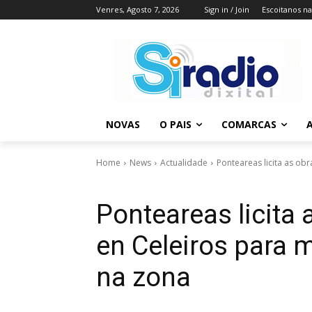
Venres, Agosto 7, 2026
Sign in / Join
Escoitanos n
NOVAS
O PAIS
COMARCAS
A
Home
News
Actualidade
Ponteareas licita as obr
Ponteareas licita 
en Celeiros para m
na zona