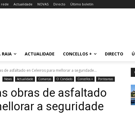
a rede
Actualidade
NOVAS
Directo
Último boletín
 RAIA
ACTUALIDADE
CONCELLOS +
DIRECTO
Ú
as de asfaltado en Celeiros para mellorar a seguridade...
News
Actualidade
Comarcas
O Condado
Concellos +
Ponteareas
as obras de asfaltado
ellorar a seguridade