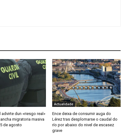
Actualidade
l advirte dun «riesgo real»
Ence deixa de consumir auga do
lancha migratoria masiva
Lérez tras desplomarse o caudal do
15 de agosto
río por abaixo do nivel de escasez
grave