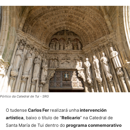
Pórtico da Catedral de Tui - SRG
O tudense
Carlos Fer
realizará unha
intervención
artística
, baixo o título de “
Relicario
” na Catedral de
Santa María de Tui dentro do
programa conmemorativo