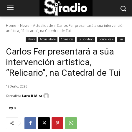
Home
News
Actualidade
Carlos Fer presentará a súa intervención
artística, "Relicario", na Catedral de Tui
News
Actualidade
Comarcas
Baixo Miño
Concellos +
Tui
Carlos Fer presentará a súa
intervención artística,
“Relicario”, na Catedral de Tui
18 Xuño, 2026
Xornalista
Lara R Mira
0