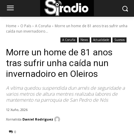
Home
O País
A Coruña
Morre un home de 81 anos tras sufrir unha
caída nun invernadoiro...
A Coruña
News
Actualidade
Sucesos
Morre un home de 81 anos
tras sufrir unha caída nun
invernadoiro en Oleiros
A vítima quedou suspendida dun arnés de seguridade a
varios metros de altura mentres realizaba labores de
mantemento na parroquia de San Pedro de Nós
12 Xuño, 2026
Xornalista
Daniel Rodríguez
0