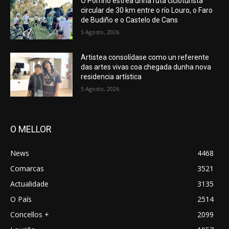
O Porriño estrea unha ruta cicloturista
circular de 30 km entre o río Louro, o Faro
de Budiño e o Castelo de Cans
5 Agosto, 2026
Artistea consolídase como un referente
das artes vivas coa chegada dunha nova
residencia artística
5 Agosto, 2026
O MELLOR
News
4468
Comarcas
3521
Actualidade
3135
O País
2514
Concellos +
2099