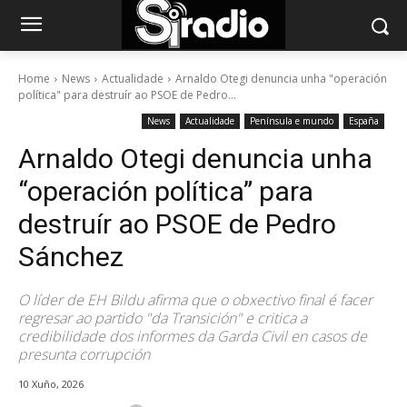
Home
News
Actualidade
Arnaldo Otegi denuncia unha "operación
política" para destruír ao PSOE de Pedro...
News
Actualidade
Península e mundo
España
Arnaldo Otegi denuncia unha
“operación política” para
destruír ao PSOE de Pedro
Sánchez
O líder de EH Bildu afirma que o obxectivo final é facer
regresar ao partido "da Transición" e critica a
credibilidade dos informes da Garda Civil en casos de
presunta corrupción
10 Xuño, 2026