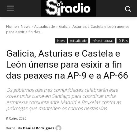
Home
News
Actualidade
Galicia, Asturias e Castela e León únense
para esixir a fin das...
News
Actualidade
Infraestruturas
O País
Galicia, Asturias e Castela e
León únense para esixir a fin
das peaxes na AP-9 e a AP-66
Os gobernos das tres comunidades celebrarán este
xoves unha cume en Santiago para coordinar unha
estratexia conxunta ante Madrid e Bruxelas contra as
prórrogas que manteñen os cobros nestas vías
8 Xuño, 2026
Xornalista
Daniel Rodríguez