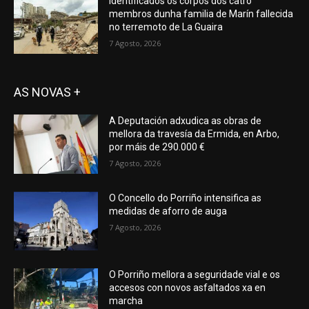
Identificados os corpos dos catro
membros dunha familia de Marín fallecida
no terremoto de La Guaira
7 Agosto, 2026
AS NOVAS +
A Deputación adxudica as obras de
mellora da travesía da Ermida, en Arbo,
por máis de 290.000 €
7 Agosto, 2026
O Concello do Porriño intensifica as
medidas de aforro de auga
7 Agosto, 2026
O Porriño mellora a seguridade vial e os
accesos con novos asfaltados xa en
marcha