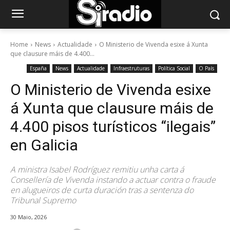
Home
News
Actualidade
O Ministerio de Vivenda esixe á Xunta
que clausure máis de 4.400...
España
News
Actualidade
Infraestruturas
Política Social
O País
O Ministerio de Vivenda esixe
á Xunta que clausure máis de
4.400 pisos turísticos “ilegais”
en Galicia
A ministra Isabel Rodríguez remitiu unha carta á
Consellería de Vivenda instando a actuar contra o fraude
en alugueiros de curta duración tras a sentenza do
Tribunal Supremo
30 Maio, 2026