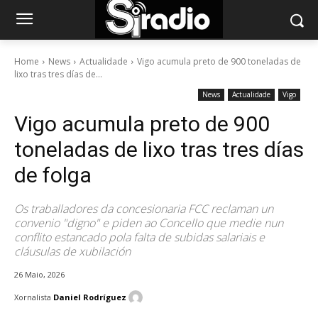
Home
News
Actualidade
Vigo acumula preto de 900 toneladas de
lixo tras tres días de...
News
Actualidade
Vigo
Vigo acumula preto de 900
toneladas de lixo tras tres días
de folga
Os traballadores da concesionaria FCC reclaman un
convenio "digno" e piden ao Concello que medie nun
conflito estancado pola falta de subidas salariais e
cláusulas de xubilación
26 Maio, 2026
Xornalista
Daniel Rodríguez