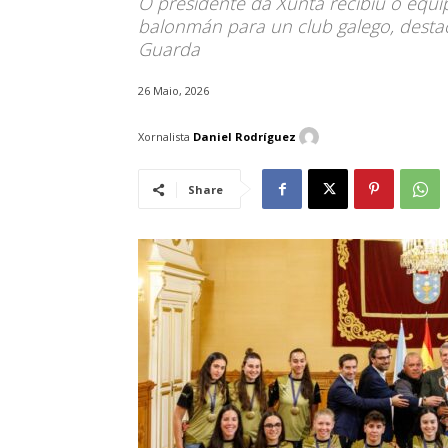
O presidente da Xunta recibiu o equip
balonmán para un club galego, destac
Guarda
26 Maio, 2026
Xornalista
Daniel Rodríguez
Share