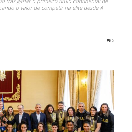
o tras gañar o primeiro título continental de
ando o valor de competir na elite desde A
0