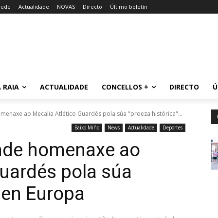
rede
Actualidade
NOVAS
Directo
Último boletín
 RAIA
ACTUALIDADE
CONCELLOS +
DIRECTO
Ú
enaxe ao Mecalia Atlético Guardés pola súa "proeza histórica"...
Baixo Miño
News
Actualidade
Deportes
nde homenaxe ao
Guardés pola súa
” en Europa