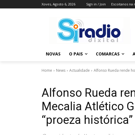
Xoves, Agosto 6, 2026
Sign in / Join
Escoitanos na 
NOVAS
O PAIS
COMARCAS
A
Home
News
Actualidade
Alfonso Rueda rende hom
Alfonso Rueda re
Mecalia Atlético 
“proeza histórica