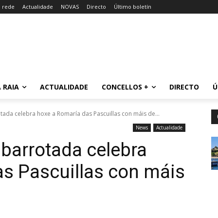
a rede
Actualidade
NOVAS
Directo
Último boletín
 RAIA
ACTUALIDADE
CONCELLOS +
DIRECTO
Ú
ada celebra hoxe a Romaría das Pascuillas con máis de...
News
Actualidade
barrotada celebra
s Pascuillas con máis