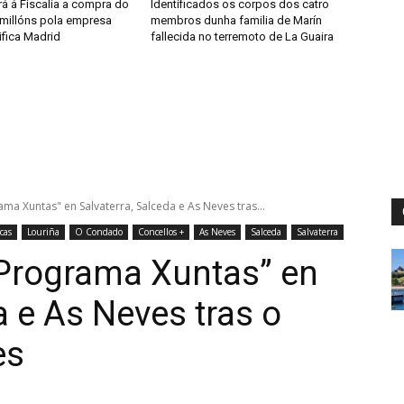
á á Fiscalía a compra do
Identificados os corpos dos catro
 millóns pola empresa
membros dunha familia de Marín
ifica Madrid
fallecida no terremoto de La Guaira