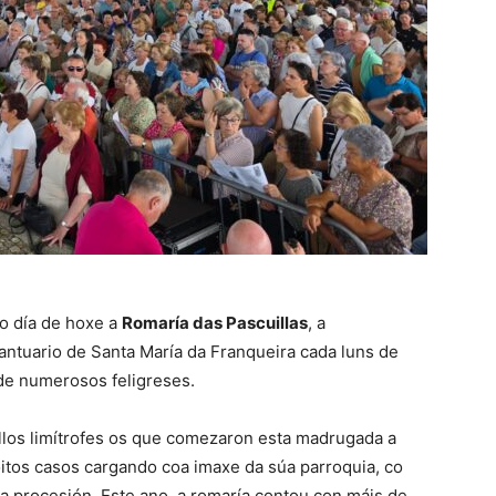
no día de hoxe a
Romaría das Pascuillas
, a
antuario de Santa María da Franqueira cada luns de
de numerosos feligreses.
llos limítrofes os que comezaron esta madrugada a
itos casos cargando coa imaxe da súa parroquia, co
a procesión. Este ano, a romaría contou con máis de