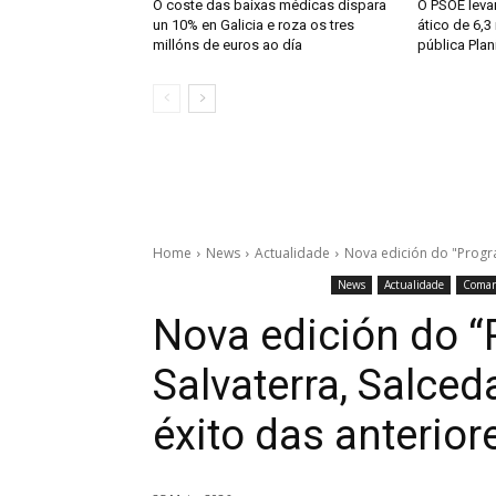
O coste das baixas médicas dispara
O PSOE levar
un 10% en Galicia e roza os tres
ático de 6,3
millóns de euros ao día
pública Plan