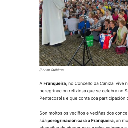
// Anxo Gutiérrez
A
Franqueira
, no Concello da Caniza, vive 
peregrinación relixiosa que se celebra no S
Pentecostés e que conta coa participación 
Son moitos os veciños e veciñas dos conce
súa
peregrinación cara a Franqueira,
en mo
obxectivo de chegar para a misa solemne e 