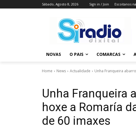
Sábado, Agosto 8, 2026
Sign in / Join
Escoitanos n
NOVAS
O PAIS
COMARCAS
A
Home
News
Actualidade
Unha Franqueira abarrot
Unha Franqueira a
hoxe a Romaría da
de 60 imaxes