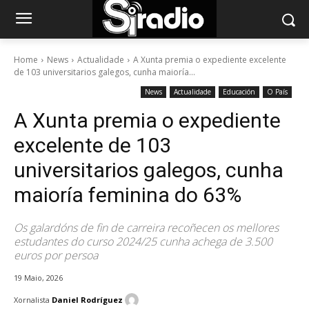
Home
News
Actualidade
A Xunta premia o expediente excelente
de 103 universitarios galegos, cunha maioría...
News
Actualidade
Educación
O País
A Xunta premia o expediente
excelente de 103
universitarios galegos, cunha
maioría feminina do 63%
Os galardóns de fin de carreira recoñecen os mellores
estudantes do curso 2024/25 cunha achega de 3.500
euros por persoa
19 Maio, 2026
Xornalista
Daniel Rodríguez