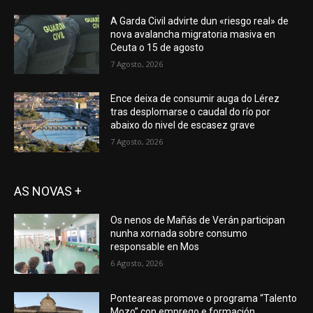
A Garda Civil advirte dun «riesgo real» de
nova avalancha migratoria masiva en
Ceuta o 15 de agosto
7 Agosto, 2026
Ence deixa de consumir auga do Lérez
tras desplomarse o caudal do río por
abaixo do nivel de escasez grave
7 Agosto, 2026
AS NOVAS +
Os nenos de Mañás de Verán participan
nunha xornada sobre consumo
responsable en Mos
6 Agosto, 2026
Ponteareas promove o programa “Talento
Mozo” con emprego e formación