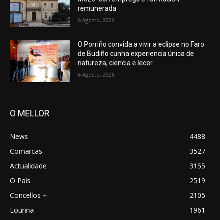
remunerada
6 Agosto, 2026
O Porriño convida a vivir a eclipse no Faro
de Budiño cunha experiencia única de
natureza, ciencia e lecer
6 Agosto, 2026
O MELLOR
News
4488
Comarcas
3527
Actualidade
3155
O País
2519
Concellos +
2105
Louriña
1961