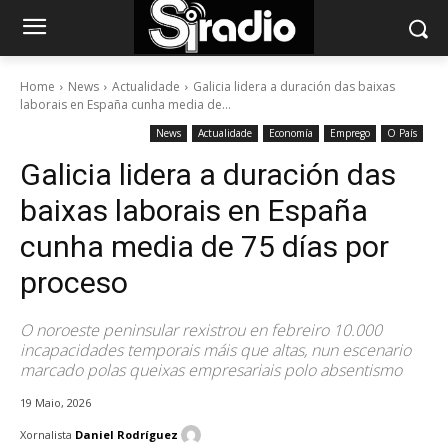
Home
News
Actualidade
Galicia lidera a duración das baixas
laborais en España cunha media de...
News
Actualidade
Economía
Emprego
O País
Galicia lidera a duración das
baixas laborais en España
cunha media de 75 días por
proceso
O noroeste peninsular rexistrou en febreiro 10.000
incapacidades temporais máis que altas, nun escenario
marcado polas queixas empresariais polo absentismo
19 Maio, 2026
Xornalista
Daniel Rodríguez