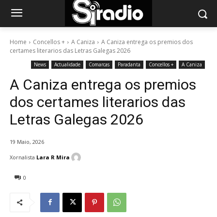
Home
Concellos +
A Caniza
A Caniza entrega os premios dos
certames literarios das Letras Galegas 2026
News
Actualidade
Comarcas
Paradanta
Concellos +
A Caniza
A Caniza entrega os premios
dos certames literarios das
Letras Galegas 2026
19 Maio, 2026
Xornalista
Lara R Mira
0