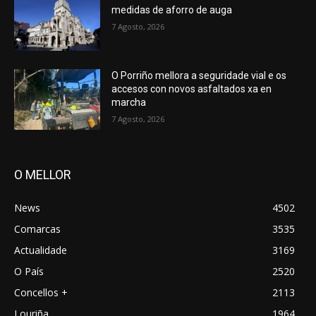
medidas de aforro de auga
7 Agosto, 2026
O Porriño mellora a seguridade vial e os
accesos con novos asfaltados xa en
marcha
7 Agosto, 2026
O MELLOR
News
4502
Comarcas
3535
Actualidade
3169
O País
2520
Concellos +
2113
Louriña
1964