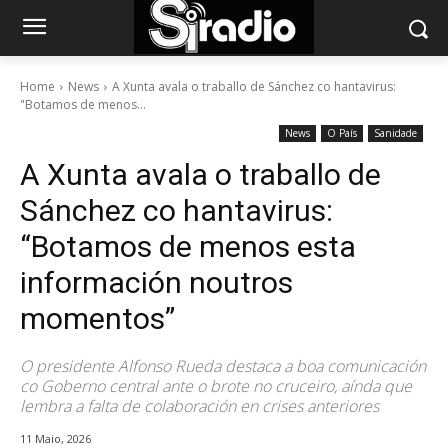
Home
News
A Xunta avala o traballo de Sánchez co hantavirus:
"Botamos de menos...
News
O País
Sanidade
A Xunta avala o traballo de
Sánchez co hantavirus:
“Botamos de menos esta
información noutros
momentos”
O presidente Alfonso Rueda destaca a boa comunicación
co Goberno central ante o brote no cruceiro, aínda que
lembra a falta de colaboración en crises anteriores
11 Maio, 2026