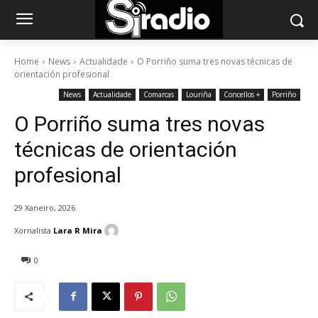
Home
News
Actualidade
O Porriño suma tres novas técnicas de
orientación profesional
News
Actualidade
Comarcas
Louriña
Concellos +
Porriño
O Porriño suma tres novas
técnicas de orientación
profesional
29 Xaneiro, 2026
Xornalista
Lara R Mira
0