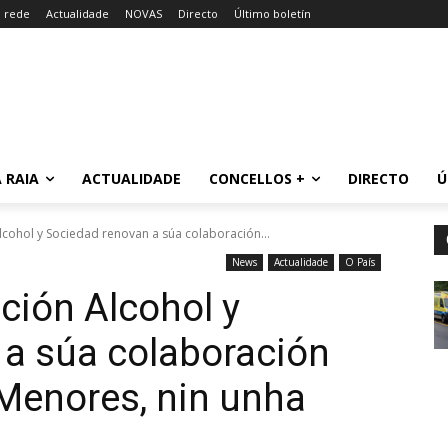
a rede
Actualidade
NOVAS
Directo
Último boletín
 RAIA
ACTUALIDADE
CONCELLOS +
DIRECTO
Ú
lcohol y Sociedad renovan a súa colaboración...
News
Actualidade
O País
ción Alcohol y
 a súa colaboración
Menores, nin unha