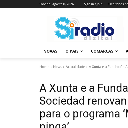
Sábado, Agosto 8, 2026
Sign in / Join
Escoitanos n
NOVAS
O PAIS
COMARCAS
A
Home
News
Actualidade
A Xunta e a Fundación A
A Xunta e a Funda
Sociedad renovan
para o programa ‘
pinga’