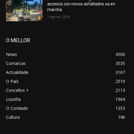
accesos con novos asfaltados xa en
marcha
7 Agosto, 2026
O MELLOR
News
4500
Comarcas
3535
Actualidade
3167
O País
2519
Concellos +
2113
Louriña
1964
O Condado
1253
Cultura
746