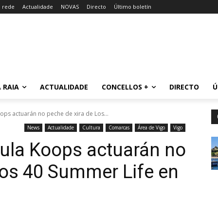
a rede
Actualidade
NOVAS
Directo
Último boletín
 RAIA
ACTUALIDADE
CONCELLOS +
DIRECTO
Ú
oops actuarán no peche de xira de Los...
News
Actualidade
Cultura
Comarcas
Área de Vigo
Vigo
aula Koops actuarán no
Los 40 Summer Life en