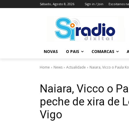
Sábado, Agosto 8, 2026
Sign in / Join
Escoitanos n
NOVAS
O PAIS
COMARCAS
A
Home
News
Actualidade
Naiara, Vicco o Paula K
Naiara, Vicco o P
peche de xira de 
Vigo