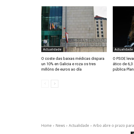
Actualidade
Actualidade
O coste das baixas médicas dispara
O PSOE levar
un 10% en Galicia e roza os tres
ático de 6,3
millóns de euros ao día
pública Plan