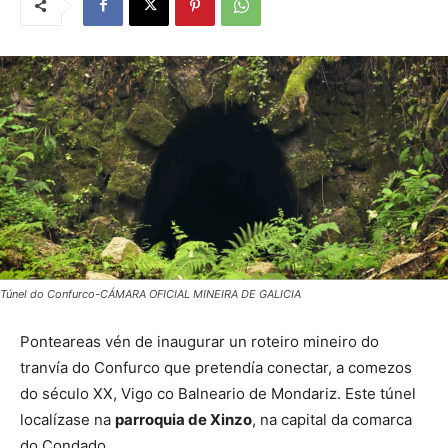
Túnel do Confurco-CÁMARA OFICIAL MINEIRA DE GALICIA
Ponteareas vén de inaugurar un roteiro mineiro do
tranvía do Confurco que pretendía conectar, a comezos
do século XX, Vigo co Balneario de Mondariz. Este túnel
localízase na
parroquia de Xinzo
, na capital da comarca
do Condado.