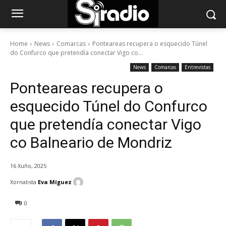
Home
News
Comarcas
Ponteareas recupera o esquecido Túnel
do Confurco que pretendía conectar Vigo co...
News
Comarcas
Entrevistas
Ponteareas recupera o
esquecido Túnel do Confurco
que pretendía conectar Vigo
co Balneario de Mondriz
16 Xuño, 2025
Xornalista
Eva Míguez
0