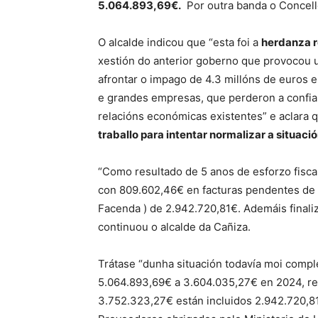
5.064.893,69€.
Por outra banda o Concello
O alcalde indicou que “esta foi a
herdanza r
xestión do anterior goberno que provocou u
afrontar o impago de 4.3 millóns de euros
e grandes empresas, que perderon a confian
relacións económicas existentes” e aclara q
traballo para intentar normalizar a situaci
“Como resultado de 5 anos de esforzo fisc
con 809.602,46€ en facturas pendentes de 
Facenda ) de 2.942.720,81€. Ademáis finali
continuou o alcalde da Cañiza.
Trátase “dunha situación todavía moi compl
5.064.893,69€ a 3.604.035,27€ en 2024, re
3.752.323,27€ están incluidos 2.942.720,