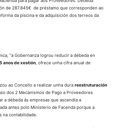
 Hacienda para pagar aos Proveedores. Débeda
ión de 287.845€ de préstamo que corresponden ao
eforma da piscina e da adquisición dos terreos da
mica, “a Gobernanza logrou reducir a débeda en
5 anos de xestión
, ofrece unha cifra anual de
zou ao Concello a realizar unha dura
reestruturación
caso dos 2 Mecanismos de Pago a Proveedores
idar a débeda ás empresas que ascendía a
tada antes polo Ministerio de Facenda porque a
s na contabilidade.