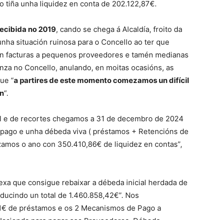
 tiña unha liquidez en conta de 202.122,87€.
ecibida no 2019
, cando se chega á Alcaldía, froito da
nha situación ruinosa para o Concello ao ter que
 en facturas a pequenos proveedores e tamén medianas
za no Concello, anulando, en moitas ocasións, as
ue “
a partires de este momento comezamos un difícil
ón
“.
al e de recortes chegamos a 31 de decembro de 2024
pago e unha débeda viva ( préstamos + Retencións de
zamos o ano con 350.410,86€ de liquidez en contas”,
exa que consigue rebaixar a débeda inicial herdada de
ducindo un total de 1.460.858,42€”. Nos
81€ de préstamos e os 2 Mecanismos de Pago a