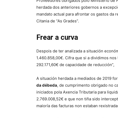
Proveedores obrigados polo Ministerio de
herdada dos anteriores gobernos a excepc
mandato actual para afrontar os gastos da r
Citania de “As Grades”.
Frear a curva
Despois de ter analizada a situación econó
1.460.858,00€. Cifra que si a dividimos nos
292.171,60€ de capacidade de reducción”,
A situación herdada a mediados de 2019 for
da débeda
, de cumprimento obrigado no 
iniciados pola Axencia Tributaria para liqu
2.769.008,52€ e que non tiña sido intercep
maioría das facturas non estaban rexistrada