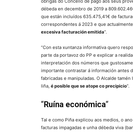
obrigas do Concello de pago aos seus prov
débeda en decembro de 2019 a 809.602.46€
que están incluídos 635.475,41€ de factura
correspondentes á 2023 e que actualmente
excesiva facturación emitida
“.
“Con esta xuntanza informativa quero respo
parte da portavoz do PP e explicar a reali
interpretación dos números que gustosament
importante contrastar á información antes de
fabricadas e manipuladas. O Alcalde tamén 
liña,
é posible que se atope co precipicio
”.
“
Ruína económica
“
Tal e como Piña explicou aos medios, o an
facturas impagadas e unha débeda viva (ba