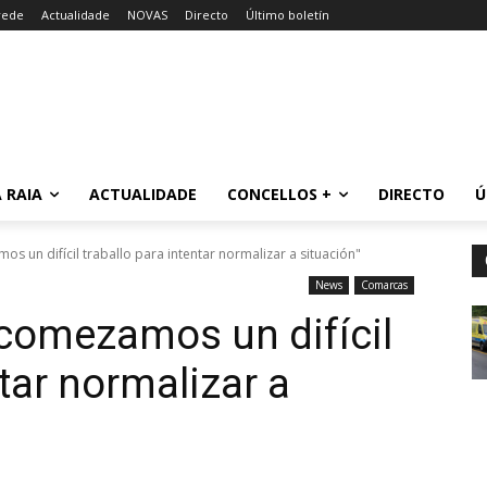
rede
Actualidade
NOVAS
Directo
Último boletín
 RAIA
ACTUALIDADE
CONCELLOS +
DIRECTO
Ú
s un difícil traballo para intentar normalizar a situación"
News
Comarcas
comezamos un difícil
ntar normalizar a