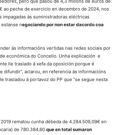
eedores, pero que pasou de 4,3 millóns de euros de
 ao peche de exercicio en decembro de 2024, nos
s impagadas ás suministradoras eléctricas
 estanse n
egociando por non estar dacordo coa
nder ás informacións vertidas nas redes sociais por
dade económica do Concello. Unha explicación e
e lle traslado á xefa da oposición porque é
 difundir”, aclarou, en referencia ás informacións
lle trasladou á portavoz do PP que “se segue nesta
o 2019 rematou cunha débeda de 4.284.509,09€ en
ncaria) de 780.384,60
que en total sumaron