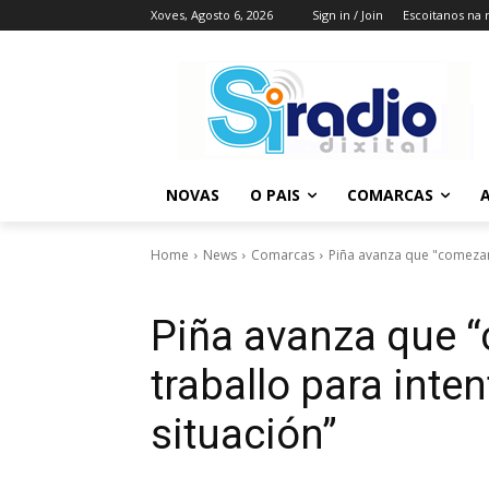
Xoves, Agosto 6, 2026
Sign in / Join
Escoitanos na 
NOVAS
O PAIS
COMARCAS
A
Home
News
Comarcas
Piña avanza que "comezamo
Piña avanza que “
traballo para inte
situación”