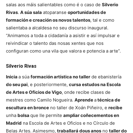
salas aos máis salientables como é o caso de
Silverio
Rivas
.
A súa sala
atoparanse
oportunidades de
formación e creación os novos talentos
, tal e como
salientaba a alcaldesa no seu discurso inaugural.
“Animamos a toda a cidadanía a asistir e así impulsar e
reivindicar o talento das nosas xentes que nos
configuran como una vila que valora e potencia a arte”.
Silverio Rivas
Inicia
a súa
formación artística no taller
de ebanistería
do seu pai
, e posteriormente,
cursa estudos na Escola
de Artes e Oficios de Vigo
, onde recibe clases de
mestres como Camilo Nogueira.
Aprende
a
técnica de
escultura en bronce
no taller de Xoán Piñeiro, e
recibe
unha
bolsa
que lle permite
ampliar coñecementos en
Madrid
na Escola de Artes e Oficios e no Círculo de
Belas Artes. Asimesmo,
traballará dous anos
no
taller do