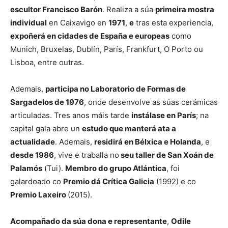
escultor Francisco Barón
. Realiza a súa
primeira mostra
individual
en Caixavigo en
1971
,
e
tras esta experiencia,
expoñerá en cidades de España e europeas
como
Munich, Bruxelas, Dublín, París, Frankfurt, O Porto ou
Lisboa, entre outras.
Ademais,
participa no Laboratorio de Formas de
Sargadelos de 1976
, onde desenvolve as súas cerámicas
articuladas. Tres anos máis tarde
instálase en París
; na
capital gala abre un
estudo que manterá ata a
actualidade
. Ademais,
residirá en Bélxica e Holanda
, e
desde 1986
, vive e traballa no
seu taller de San Xoán de
Palamós
(Tui).
Membro do grupo Atlántica
, foi
galardoado co
Premio dá Crítica Galicia
(1992) e co
Premio Laxeiro
(2015).
Acompañado da súa dona e representante
,
Odile