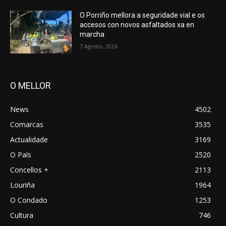
O Porriño mellora a seguridade vial e os
accesos con novos asfaltados xa en
marcha
7 Agosto, 2026
O MELLOR
News
4502
Comarcas
3535
Actualidade
3169
O País
2520
Concellos +
2113
Louriña
1964
O Condado
1253
Cultura
746