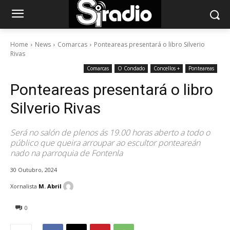
Home
News
Comarcas
Ponteareas presentará o libro Silverio
Rivas
Comarcas
O Condado
Concellos +
Ponteareas
Ponteareas presentará o libro
Silverio Rivas
Será no salón de plenos ás 19.00 horas aberto a todo o
público que queira arroupar ao escultor ponteareán
nado na parroquia de Fontenla
30 Outubro, 2024
Xornalista
M. Abril
0