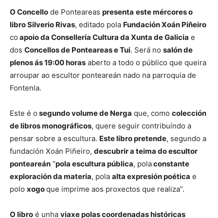
O Concello
de Ponteareas
presenta
este mércores o
libro Silverio Rivas
, editado pola
Fundación Xoán Piñeiro
co
apoio da Consellería Cultura da Xunta de Galicia
e
dos
Concellos de Ponteareas e Tui
. Será no
salón de
plenos ás 19:00 horas
aberto a todo o público que queira
arroupar ao escultor ponteareán nado na parroquia de
Fontenla.
Este é o
segundo volume de Nerga
que, como
colección
de libros monográficos
, quere seguir contribuíndo a
pensar sobre a escultura.
Este libro pretende
, segundo a
fundación Xoán Piñeiro,
descubrir a teima do escultor
ponteareán
“
pola escultura pública
, pola
constante
exploración da materia
, pola
alta expresión poética
e
polo
xogo
que imprime aos proxectos que realiza”.
O libro
é unha
viaxe polas coordenadas históricas