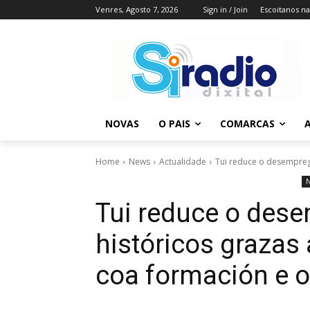
Venres, Agosto 7, 2026
Sign in / Join
Escoitanos n
NOVAS
O PAIS
COMARCAS
A
Home
News
Actualidade
Tui reduce o desempreg
Tui reduce o des
históricos graza
coa formación e 