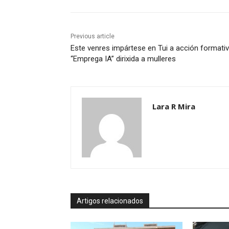
Previous article
Este venres impártese en Tui a acción formati
“Emprega IA” dirixida a mulleres
Lara R Mira
Artigos relacionados