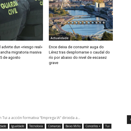
Actualidade
l advirte dun «riesgo real»
Ence deixa de consumir auga do
lancha migratoria masiva
Lérez tras desplomarse o caudal do
15 de agosto
río por abaixo do nivel de escasez
grave