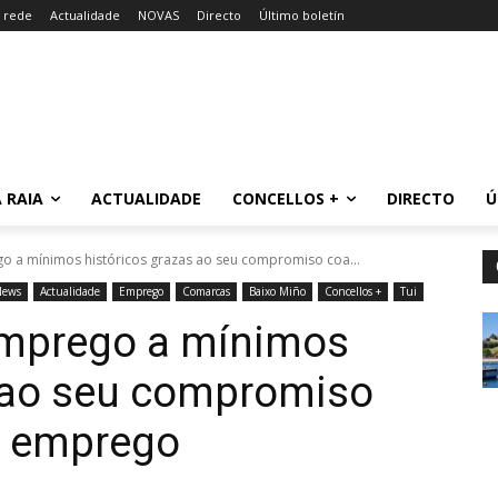
a rede
Actualidade
NOVAS
Directo
Último boletín
 RAIA
ACTUALIDADE
CONCELLOS +
DIRECTO
Ú
o a mínimos históricos grazas ao seu compromiso coa...
News
Actualidade
Emprego
Comarcas
Baixo Miño
Concellos +
Tui
emprego a mínimos
s ao seu compromiso
o emprego